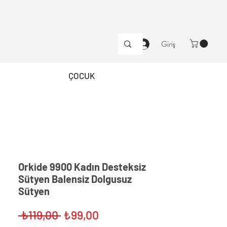
Giriş
ÇOCUK
Orkide 9900 Kadın Desteksiz
Sütyen Balensiz Dolgusuz
Sütyen
Normal
İndirimli
 ₺119,00 
₺99,00