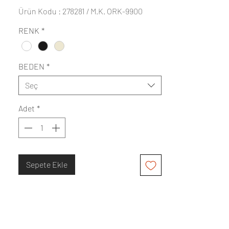
Fiyat
Fiyat
Ürün Kodu : 278281 / M.K. ORK-9900
RENK
*
BEDEN
*
Seç
Adet
*
Sepete Ekle