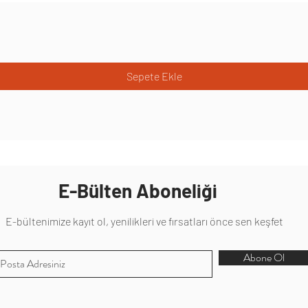
Sepete Ekle
E-Bülten Aboneliği
E-bültenimize kayıt ol, yenilikleri ve fırsatları önce sen keşfet
Abone Ol