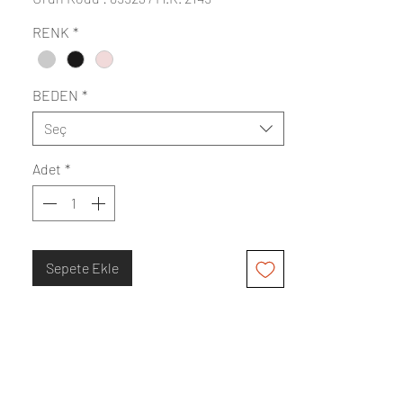
RENK
*
BEDEN
*
Seç
Adet
*
Sepete Ekle