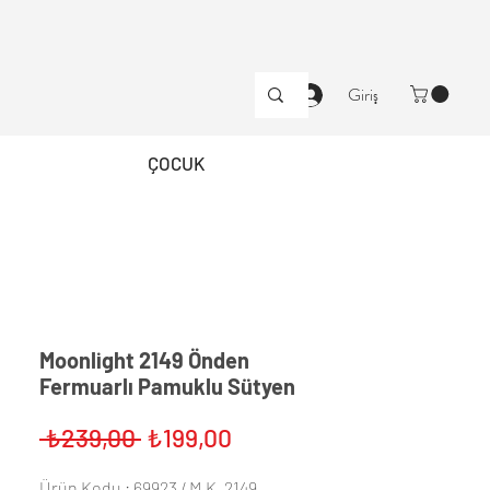
Giriş
ÇOCUK
Moonlight 2149 Önden
Fermuarlı Pamuklu Sütyen
Normal
İndirimli
 ₺239,00 
₺199,00
Fiyat
Fiyat
Ürün Kodu : 69923 / M.K. 2149