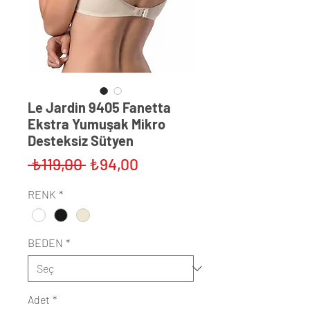
Le Jardin 9405 Fanetta
Ekstra Yumuşak Mikro
Desteksiz Sütyen
Normal
İndirimli
 ₺119,00 
₺94,00
Fiyat
Fiyat
RENK
*
BEDEN
*
Adet
*