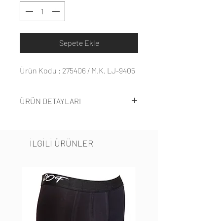
Sepete Ekle
Ürün Kodu : 275406 / M.K. LJ-9405
ÜRÜN DETAYLARI
%80 Naylon
Elastan
İLGİLİ ÜRÜNLER