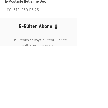
E-Posta ile İletişime Geç
+90 (312) 260 06 25
E-Bülten Aboneliği
E-bültenimize kayıt ol, yenilikleri ve
fırsatları önce sen keşfet
Abone Ol
Hakkında
Hakkımızda