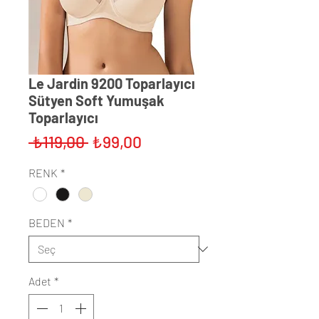
Le Jardin 9200 Toparlayıcı
Sütyen Soft Yumuşak
Toparlayıcı
Normal
İndirimli
 ₺119,00 
₺99,00
Fiyat
Fiyat
RENK
*
BEDEN
*
Adet
*