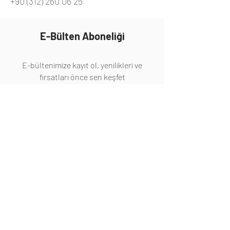
+90 (312) 260 06 25
E-Bülten Aboneliği
E-bültenimize kayıt ol, yenilikleri ve
fırsatları önce sen keşfet
Abone Ol
Hakkında
Hakkımızda
İletişim