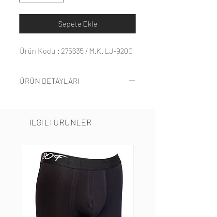
Sepete Ekle
Ürün Kodu : 275635 / M.K. LJ-9200
ÜRÜN DETAYLARI
%80 Naylon
Elastan
İLGİLİ ÜRÜNLER