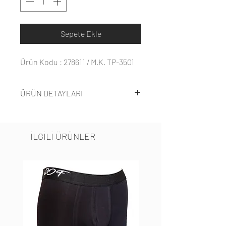
Sepete Ekle
Ürün Kodu : 278611 / M.K. TP-3501
ÜRÜN DETAYLARI
%50 viskon %50 polyesterden
oluşmaktadır.
İLGİLİ ÜRÜNLER
İp askılıdır.
S-XL beden aralığındadır.