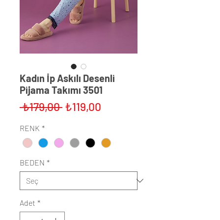
Kadın İ̇p Askılı Desenli
Pijama Takımı 3501
Normal
İndirimli
 ₺179,00 
₺119,00
Fiyat
Fiyat
RENK
*
BEDEN
*
Adet
*