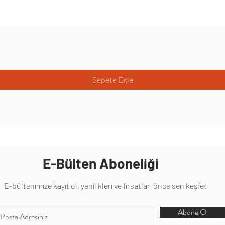
Sepete Ekle
E-Bülten Aboneliği
E-bültenimize kayıt ol, yenilikleri ve fırsatları önce sen keşfet
Abone Ol