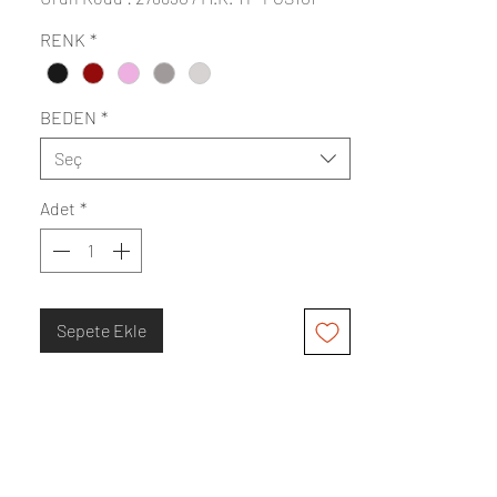
RENK
*
BEDEN
*
Seç
Adet
*
Sepete Ekle