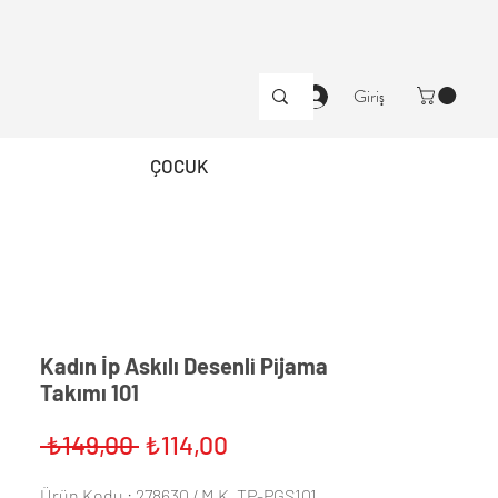
Giriş
ÇOCUK
Kadın İ̇p Askılı Desenli Pijama
Takımı 101
Normal
İndirimli
 ₺149,00 
₺114,00
Fiyat
Fiyat
Ürün Kodu : 278630 / M.K. TP-PGS101