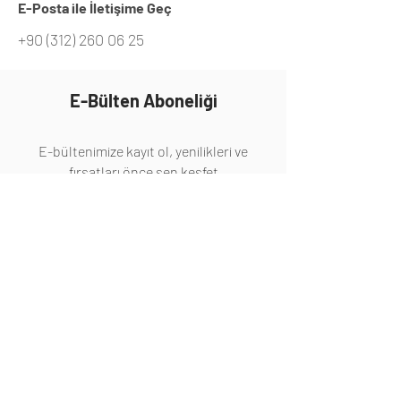
E-Posta ile İletişime Geç
+90 (312) 260 06 25
E-Bülten Aboneliği
E-bültenimize kayıt ol, yenilikleri ve
fırsatları önce sen keşfet
Abone Ol
Hakkında