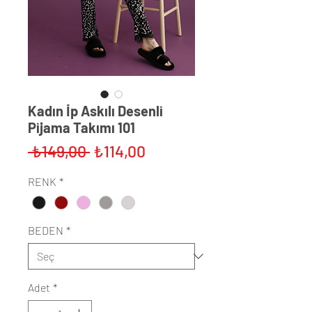
Kadın İ̇p Askılı Desenli
Pijama Takımı 101
Normal
İndirimli
 ₺149,00 
₺114,00
Fiyat
Fiyat
RENK
*
BEDEN
*
Adet
*