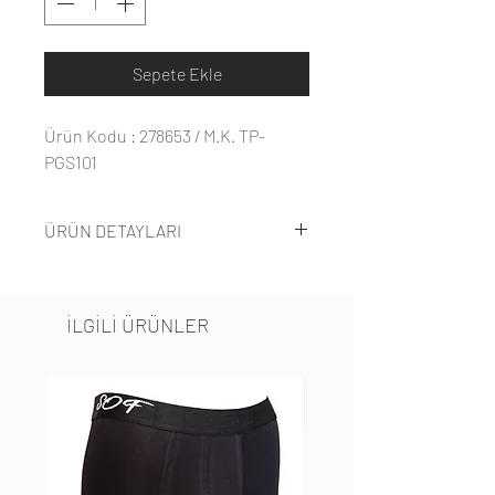
Sepete Ekle
Ürün Kodu : 278653 / M.K. TP-
PGS101
ÜRÜN DETAYLARI
%94 polyester %6 elastandan
oluşmaktadır.
İLGİLİ ÜRÜNLER
İp askılı dantellidir.
S-XL beden aralığındadır.