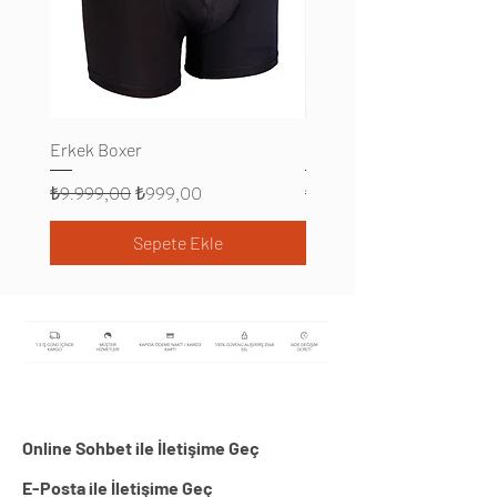
Erkek Boxer
Erkek Boxer
Normal Fiyat
İndirimli Fiyat
Normal Fiyat
₺9.999,00
₺999,00
₺9.999,00
Sepete Ekle
Online Sohbet ile İletişime Geç
E-Posta ile İletişime Geç