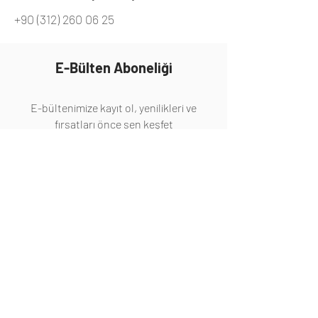
+90 (312) 260 06 25
E-Bülten Aboneliği
E-bültenimize kayıt ol, yenilikleri ve
fırsatları önce sen keşfet
Abone Ol
Hakkında
Hakkımızda