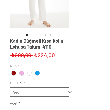
Kadın Düğmeli Kısa Kollu
Lohusa Takımı 4110
Normal
İndirimli
 ₺299,00 
₺224,00
Fiyat
Fiyat
RENK
*
BEDEN
*
Adet
*