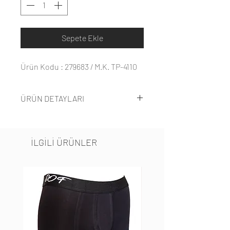
Sepete Ekle
Ürün Kodu : 279683 / M.K. TP-4110
ÜRÜN DETAYLARI
%93 pamuk, %7 elastandan
oluşmaktadır.
İLGİLİ ÜRÜNLER
Ürün kısa kolludur. Pamuklu
kumaştan üretilmiştir, emzirme
detaylıdır.
2 parçadan oluşmaktadır. Sabahlık
yoktur.
Beli lastiklidir.