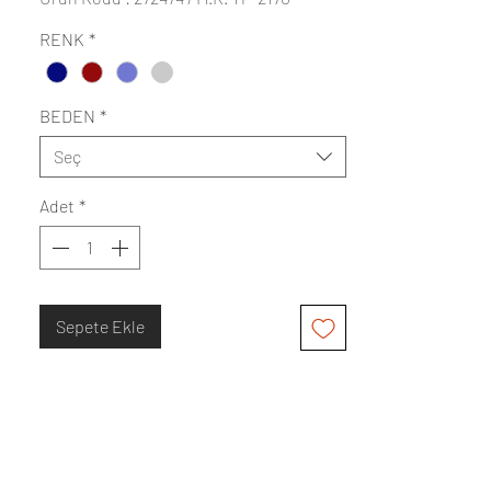
RENK
*
BEDEN
*
Seç
Adet
*
Sepete Ekle