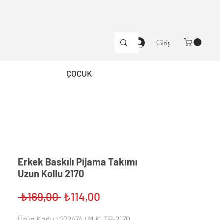
Giriş
ÇOCUK
Erkek Baskılı Pijama Takımı
Uzun Kollu 2170
Normal
İndirimli
 ₺169,00 
₺114,00
Fiyat
Fiyat
Ürün Kodu : 272474 / M.K. TP-2170