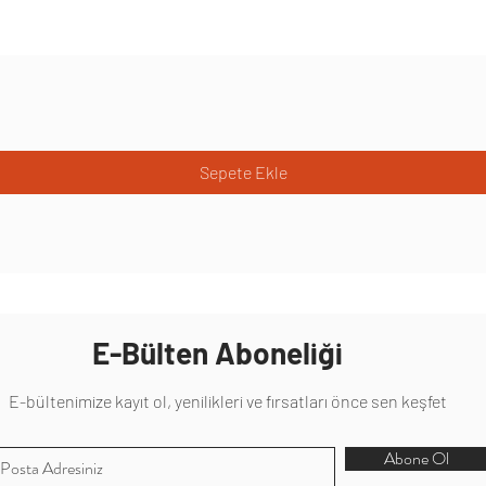
Sepete Ekle
E-Bülten Aboneliği
E-bültenimize kayıt ol, yenilikleri ve fırsatları önce sen keşfet
Abone Ol