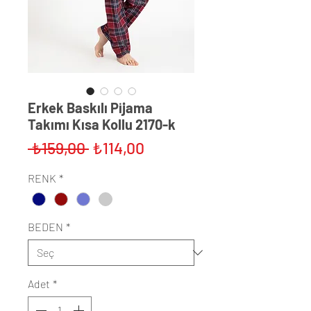
Erkek Baskılı Pijama
Takımı Kısa Kollu 2170-k
Normal
İndirimli
 ₺159,00 
₺114,00
Fiyat
Fiyat
RENK
*
BEDEN
*
Adet
*