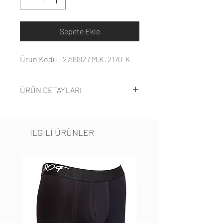
Sepete Ekle
Ürün Kodu : 278882 / M.K. 2170-K
ÜRÜN DETAYLARI
%100 pamukludur. Kumaşı
süpremdir. Çok kalın kumaşa sahip
İLGİLİ ÜRÜNLER
değildir.
1,87 boy 88 kilo. XXL beden
denenmiştir.
Alt pijamasında cep detayı yoktur.
Pijama altı ekoselidir.
M-L-XL-XXL bedenleri mevcuttur.
4 renk seçeneği vardır.