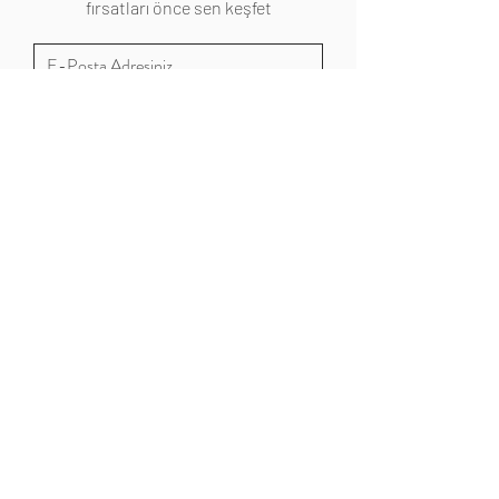
fırsatları önce sen keşfet
Abone Ol
Hakkında
Hakkımızda
İletişim
Mağazalarımız
Gizlilik Politikası
Çerez Politikası
Sık Sorulan Sorular