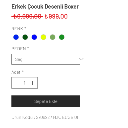
Erkek Çocuk Desenli Boxer
Normal
İndirimli
 ₺9.999,00 
₺999,00
Fiyat
Fiyat
RENK
*
BEDEN
*
Adet
*
Sepete Ekle
Ürün Kodu : 270622 / M.K. ECGB 01