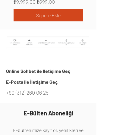
Normal Fiyat
İndirimli Fiyat
Normal Fiyat
₺9.999,00
₺999,00
₺9.999,00
Sepete Ekle
Online Sohbet ile İletişime Geç
E-Posta ile İletişime Geç
+90 (312) 260 06 25
E-Bülten Aboneliği
E-bültenimize kayıt ol, yenilikleri ve