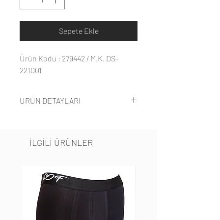
Sepete Ekle
Ürün Kodu : 279442 / M.K. DS-
221001
ÜRÜN DETAYLARI
İLGİLİ ÜRÜNLER