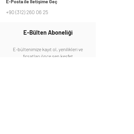
E-Posta ile İletişime Geç
+90 (312) 260 06 25
E-Bülten Aboneliği
E-bültenimize kayıt ol, yenilikleri ve
fırsatları önce sen keşfet
Abone Ol
Hakkında
Hakkımızda