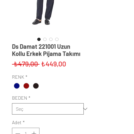
Ds Damat 221001 Uzun
Kollu Erkek Pijama Takımı
Normal
İndirimli
 ₺479,00 
₺449,00
Fiyat
Fiyat
RENK
*
BEDEN
*
Adet
*