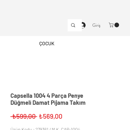
Giriş
ÇOCUK
Capsella 1004 4 Parça Penye
Düğmeli Damat Pijama Takım
Normal
İndirimli
 ₺599,00 
₺569,00
Fiyat
Fiyat
Ürün Kodu : 279361 / M.K. CAP-1004