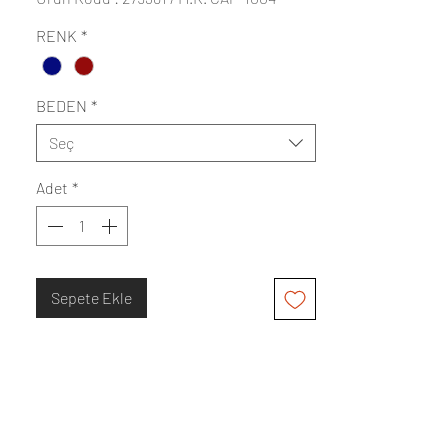
RENK
*
BEDEN
*
Seç
Adet
*
Sepete Ekle