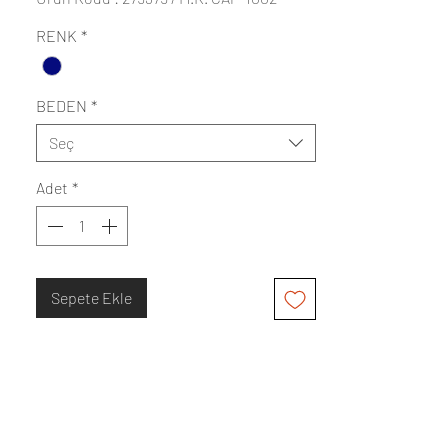
RENK
*
BEDEN
*
Seç
Adet
*
Sepete Ekle