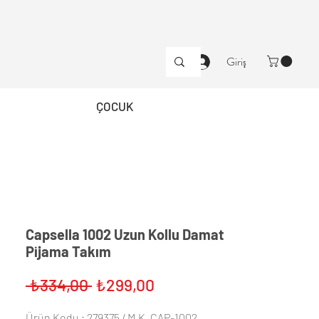
Giriş
ÇOCUK
Capsella 1002 Uzun Kollu Damat
Pijama Takım
Normal
İndirimli
 ₺334,00 
₺299,00
Fiyat
Fiyat
Ürün Kodu : 279375 / M.K. CAP-1002