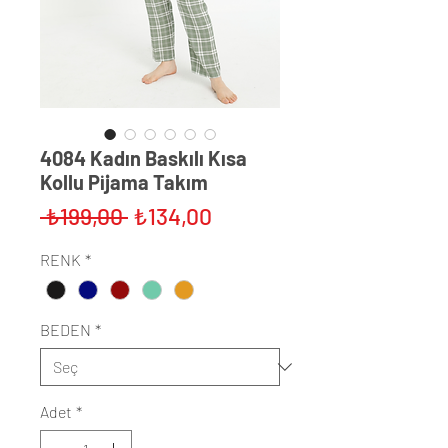
4084 Kadın Baskılı Kısa
Kollu Pijama Takım
Normal
İndirimli
 ₺199,00 
₺134,00
Fiyat
Fiyat
RENK
*
BEDEN
*
Adet
*