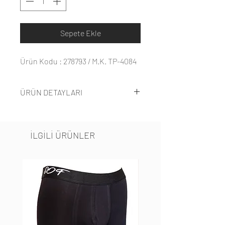
Sepete Ekle
Ürün Kodu : 278793 / M.K. TP-4084
ÜRÜN DETAYLARI
%95 pamuk % 5 elastandır.
Model: 1,75 boy 65 kilodur. M beden
İLGİLİ ÜRÜNLER
denenmiştir.
M-XL beden aralığındadır.
Alt pijamada cep yoktur.